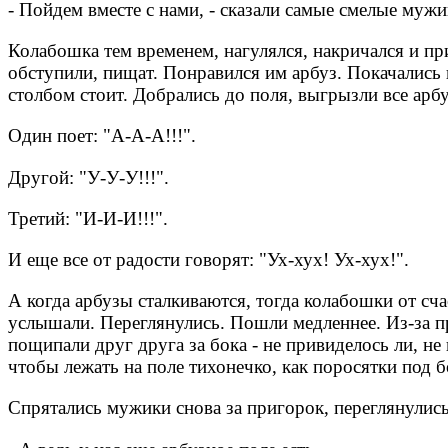
- Пойдем вместе с нами, - сказали самые смелые мужи
Колабошка тем временем, нагулялся, накричался и пр
обступили, пищат. Понравился им арбуз. Покачались 
столбом стоит. Добрались до поля, выгрызли все арбу
Один поет: "А-А-А!!!".
Другой: "У-У-У!!!".
Третий: "И-И-И!!!".
И еще все от радости говорят: "Ух-хух! Ух-хух!".
А когда арбузы сталкиваются, тогда колабошки от сч
услышали. Переглянулись. Пошли медленнее. Из-за пр
пощипали друг друга за бока - не привиделось ли, н
чтобы лежать на поле тихонечко, как поросятки под 
Спрятались мужики снова за пригорок, переглянулись