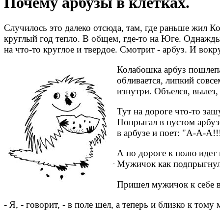
Почему арбузы в клетках.
Случилось это далеко отсюда, там, где раньше жил Ко
круглый год тепло. В общем, где-то на Юге. Однажды 
на что-то круглое и твердое. Смотрит - арбуз. И вокр
Колабошка арбуз пошлепал
обливается, липкий совсе
изнутри. Объелся, вылез,
Тут на дороге что-то заш
Попрыгал в пустом арбузе
в арбузе и поет: "А-А-А!!
А по дороге к полю идет 
Мужичок как подпрыгнул!
Пришел мужичок к себе в 
- Я, - говорит, - в поле шел, а теперь и близко к том