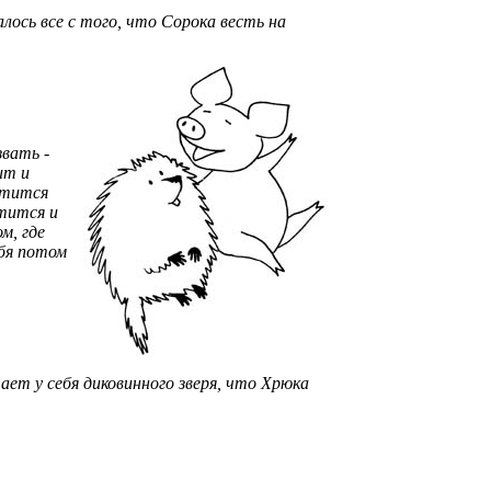
алось все с того, что Сорока весть на
звать -
ит и
катится
атится и
м, где
ебя потом
ает у себя диковинного зверя, что Хрюка