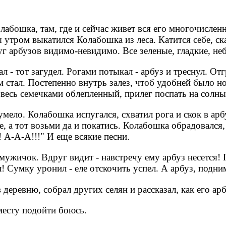
лабошка, там, где и сейчас живет вся его многочисленн
утром выкатился Колабошка из леса. Катится себе, ска
уг арбузов видимо-невидимо. Все зеленые, гладкие, не
 - тот загудел. Рогами потыкал - арбуз и треснул. Отг
м стал. Постепенно внутрь залез, чтоб удобней было н
 весь семечками облепленный, прилег поспать на солн
умело. Колабошка испугался, схватил рога и скок в арб
, а тот возьми да и покатись. Колабошка обрадовался, 
! А-А-А!!!" И еще всякие песни.
мужичок. Вдруг видит - навстречу ему арбуз несется!
 Сумку уронил - еле отскочить успел. А арбуз, подним
деревню, собрал других селян и рассказал, как его арб
у месту подойти боюсь.