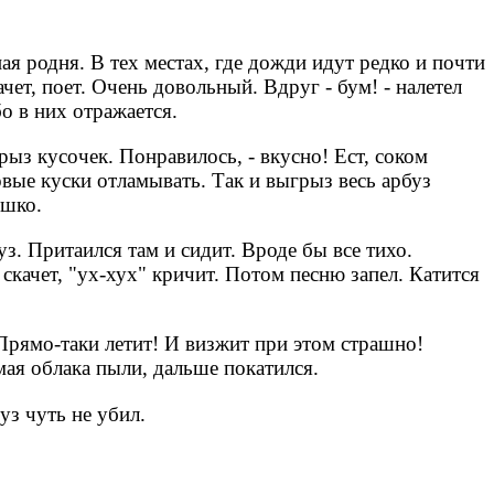
ая родня. В тех местах, где дожди идут редко и почти
чет, поет. Очень довольный. Вдруг - бум! - налетел
бо в них отражается.
рыз кусочек. Понравилось, - вкусно! Ест, соком
овые куски отламывать. Так и выгрыз весь арбуз
ышко.
уз. Притаился там и сидит. Вроде бы все тихо.
скачет, "ух-хух" кричит. Потом песню запел. Катится
 Прямо-таки летит! И визжит при этом страшно!
ая облака пыли, дальше покатился.
уз чуть не убил.