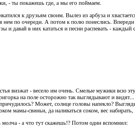
ки, - ты покажешь где, а мы его поймаем.
икатился к друзьям своим. Вылез из арбуза и хвастает
в нем по очереди. А потом к полю понеслись. Впереди 
зы и давай в них кататься и песни распевать - каждый 
астья визжат - весело им очень. Смелые мужики всю эт
игорка на поле осторожно так выглядывают и видят...
е причудилось? Может, солнце головы напекло? Выгляд
боком мамы-свиньи, да наливаться соком, вес набирать
 молча - а что тут скажешь!? Потом один вспомнил: