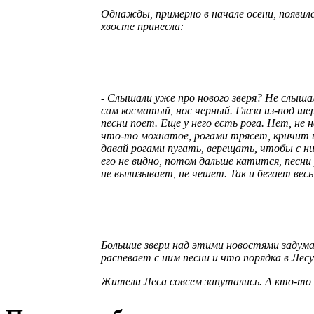
Однажды, примерно в начале осени, появился
хвосте принесла:
- Слышали уже про нового зверя? Не слыша
сам косматый, нос черный. Глаза из-под ше
песни поет. Еще у него есть рога. Нет, не 
что-то мохнатое, рогами трясет, кричит и
давай рогами пугать, верещать, чтобы с ним
его не видно, потом дальше катится, песни 
не вылизывает, не чешет. Так и бегает вес
Большие звери над этими новостями задумал
распевает с ним песни и что порядка в Лесу
Жители Леса совсем запутались. А кто-то