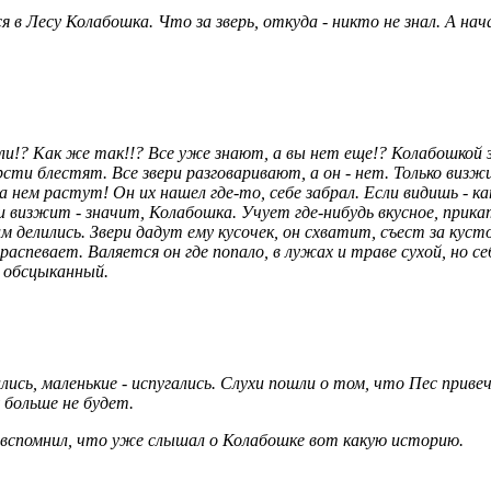
 в Лесу Колабошка. Что за зверь, откуда - никто не знал. А нач
ли!? Как же так!!? Все уже знают, а вы нет еще!? Колабошкой 
рсти блестят. Все звери разговаривают, а он - нет. Только визж
на нем растут! Он их нашел где-то, себе забрал. Если видишь - 
 визжит - значит, Колабошка. Учует где-нибудь вкусное, прик
 делились. Звери дадут ему кусочек, он схватит, съест за кусто
распевает. Валяется он где попало, в лужах и траве сухой, но с
ь обсцыканный.
ись, маленькие - испугались. Слухи пошли о том, что Пес привеч
 больше не будет.
 вспомнил, что уже слышал о Колабошке вот какую историю.