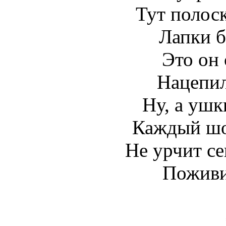
Тут полоск
Лапки б
Это он 
Нацепил
Ну, а ушк
Каждый шо
Не урчит се
Поживи