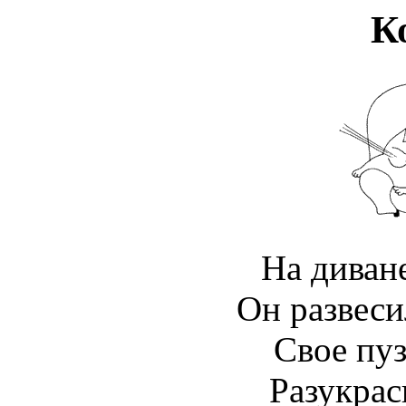
К
На диване
Он развеси
Свое пу
Разукрас