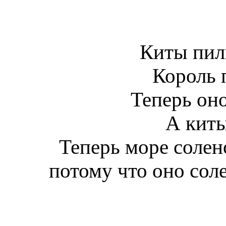
Киты пил
Король 
Теперь он
А киты
Теперь море солено
потому что оно сол