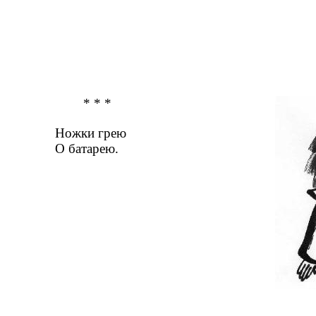
* * *
Ножки грею
О батарею.