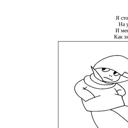
Я ст
На 
И мен
Как з