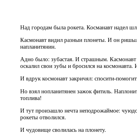
Над городам была рокета. Косманавт надел шле
Касмонавт видил разныи плонеты. И он ришыл
напланитянин.
Адно было: зубастая. И страшным. Касмонавт
оскалил свои зубы и бросился на космонавта. 
И вдрук космонавт закричял: спосити-помогит
Но взял нопланитянен зажок фитиль. Наплонит
топлива!
И тут произашло нечта неподрожаймое: чуюд
рокеты отволился.
И чудовище сволилась на плонету.