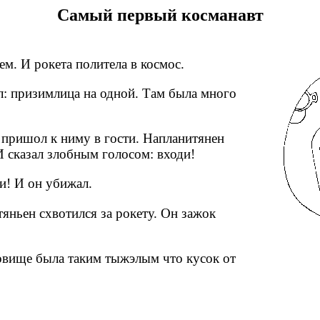
Самый первый косманавт
м. И рокета политела в космос.
: призимлица на одной. Там была много
 пришол к ниму в гости. Напланитянен
И сказал злобным голосом: входи!
и! И он убижал.
яньен схвотился за рокету. Он зажок
овище была таким тыжэлым что кусок от