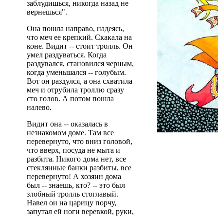
заблудишься, никогда назад не
вернешься".
Она пошла направо, надеясь,
что меч ее крепкий. Скакала на
коне. Видит -- стоит тролль. Он
умел раздуваться. Когда
раздувался, становился черным,
когда уменьшался -- голубым.
Вот он раздулся, а она схватила
меч и отрубила троллю сразу
сто голов. А потом пошла
налево.
Видит она -- оказалась в
незнакомом доме. Там все
перевернуто, что вниз головой,
что вверх, посуда не мыта и
разбита. Никого дома нет, все
стеклянные банки разбиты, все
перевернуто! А хозяин дома
был -- знаешь, кто? -- это был
злобный тролль стоглавый.
Навел он на царицу порчу,
запутал ей ноги веревкой, руки,