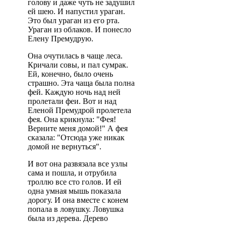
голову и даже чуть не задушил
ей шею. И напустил ураган.
Это был ураган из его рта.
Ураган из облаков. И понесло
Елену Премудрую.
Она очутилась в чаще леса.
Кричали совы, и пал сумрак.
Ей, конечно, было очень
страшно. Эта чаща была полна
фей. Каждую ночь над ней
пролетали феи. Вот и над
Еленой Премудрой пролетела
фея. Она крикнула: "Фея!
Верните меня домой!" А фея
сказала: "Отсюда уже никак
домой не вернуться".
И вот она развязала все узлы
сама и пошла, и отрубила
троллю все сто голов. И ей
одна умная мышь показала
дорогу. И она вместе с конем
попала в ловушку. Ловушка
была из дерева. Дерево