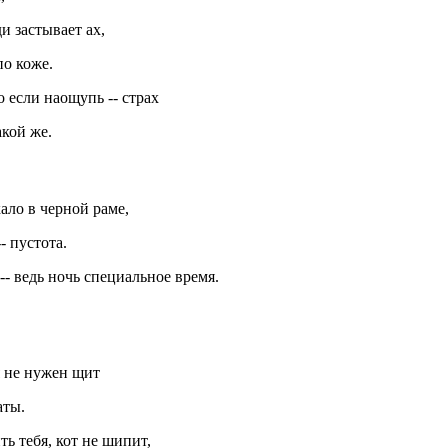
ди застывает ах,
о коже.
то если наощупь -- страх
кой же.
кало в черной раме,
-- пустота.
-- ведь ночь специальное время.
я не нужен щит
аты.
ть тебя, кот не шипит,