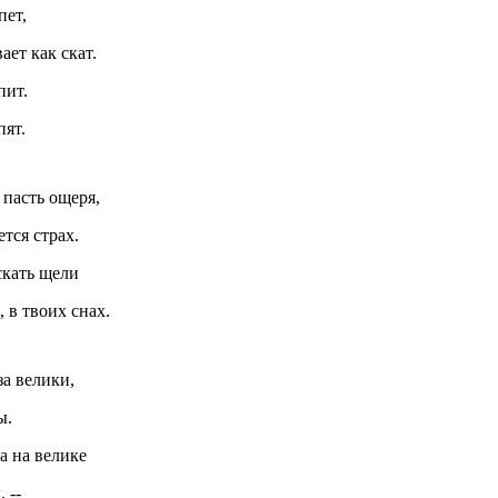
пет,
ет как скат.
пит.
пят.
 пасть ощеря,
тся страх.
скать щели
, в твоих снах.
за велики,
ы.
а на велике
 --