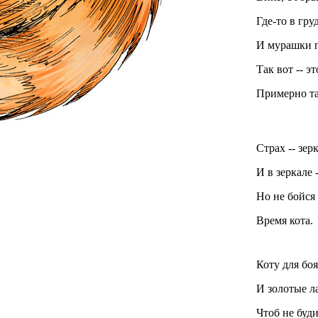
Где-то в гру
И мурашки п
Так вот -- э
Примерно та
Страх -- зер
И в зеркале 
Но не бойся 
Время кота.
Коту для бо
И золотые л
Чтоб не буди