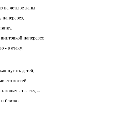
из на четыре лапы,
у наперерез,
тапку.
с винтовкой наперевес
о - в атаку.
 как пугать детей,
ав его когтей.
ь кошачью ласку, --
 и близко.