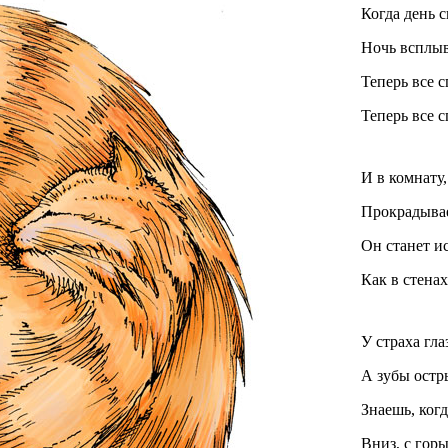
Когда день с
Ночь всплыва
Теперь все с
Теперь все с
И в комнату,
Прокрадывае
Он станет и
Как в стенах
У страха гла
А зубы остр
Знаешь, когд
Вниз, с горы,