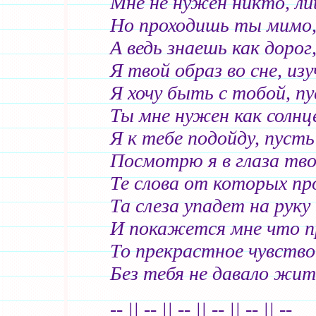
Мне не нужен никто, л
Но проходишь ты мимо,
А ведь знаешь как доро
Я твой образ во сне, из
Я хочу быть с тобой, пу
Ты мне нужен как солнц
Я к тебе подойду, пуст
Посмотрю я в глаза тво
Те слова от которых пр
Та слеза упадет на руку
И покажется мне что пр
То прекрастное чувство
Без тебя не давало жит
-- || -- || -- || -- || -- || --