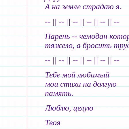
А на земле страдаю я.
-- || -- || -- || -- || -- || --
Парень -- чемодан кото
тяжело, а бросить тру
-- || -- || -- || -- || -- || --
Тебе мой любимый
мои стихи на долгую
память.
Люблю, целую
Твоя