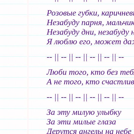
Розовые губки, каричнев
Незабуду парня, мальчик
Незабуду дни, незабуду 
Я люблю его, может да
-- || -- || -- || -- || -- || --
Люби того, кто без теб
А не того, кто счастлив
-- || -- || -- || -- || -- || --
За эту милую улыбку
За эти милые глаза
Дерутся ангелы на небе